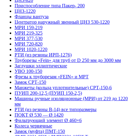
ЦНЗ-820
Приспособление типа Пакер- 200
ЦНЗ-1220
Фланцы вантуза
Центратор наружный звенный ЦНЗ 530-1220
МРИ 159-219
МРИ 219-325
МРИ 377-530
МРИ 720-820
МРИ 1020-1220
РТИ (из резины ИРП-1276)
Труборезы «Fein» для труб от D 250 мм до 3000 мм
Заглушки эллиптические
УВО 100-150
Фрезы к труборезам «FEIN» и МРТ
Замок СРТ-150
Манжеты (кольца уплотнительные) СРТ-150-6
ПУИП 200-12,5 (ПУИП 150-2,5)
Машины ручные изоляционные (МРИ) от 219 до 1220
мм
РТИ (из резины В-14) все типоразмеры
ПОКТ Ø 530 — Ø 1420
Фильтрующий элемент Ø 460×6
Колеса червячные
Замок (муфта) ПМТ-150